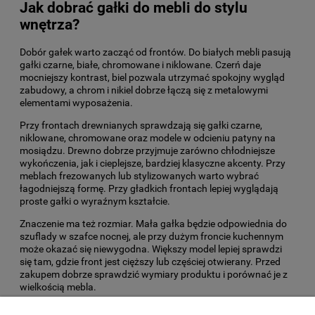
Jak dobrać gałki do mebli do stylu
wnętrza?
Dobór gałek warto zacząć od frontów. Do białych mebli pasują
gałki czarne, białe, chromowane i niklowane. Czerń daje
mocniejszy kontrast, biel pozwala utrzymać spokojny wygląd
zabudowy, a chrom i nikiel dobrze łączą się z metalowymi
elementami wyposażenia.
Przy frontach drewnianych sprawdzają się gałki czarne,
niklowane, chromowane oraz modele w odcieniu patyny na
mosiądzu. Drewno dobrze przyjmuje zarówno chłodniejsze
wykończenia, jak i cieplejsze, bardziej klasyczne akcenty. Przy
meblach frezowanych lub stylizowanych warto wybrać
łagodniejszą formę. Przy gładkich frontach lepiej wyglądają
proste gałki o wyraźnym kształcie.
Znaczenie ma też rozmiar. Mała gałka będzie odpowiednia do
szuflady w szafce nocnej, ale przy dużym froncie kuchennym
może okazać się niewygodna. Większy model lepiej sprawdzi
się tam, gdzie front jest cięższy lub częściej otwierany. Przed
zakupem dobrze sprawdzić wymiary produktu i porównać je z
wielkością mebla.
Gałki meblowe – mały detal, duża zmiana