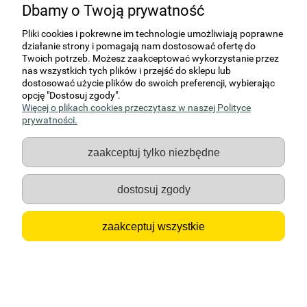
Dbamy o Twoją prywatność
aranżacji
Pliki cookies i pokrewne im technologie umożliwiają poprawne
Oferujemy gałki meblowe do nowych mebli i do szybkiej zmiany
działanie strony i pomagają nam dostosować ofertę do
wyglądu starszych frontów. Wymiana gałek w komodzie,
Twoich potrzeb. Możesz zaakceptować wykorzystanie przez
szafkach kuchennych, witrynie albo meblach łazienkowych
nas wszystkich tych plików i przejść do sklepu lub
pozwala odświeżyć zabudowę bez remontu i bez wymiany
dostosować użycie plików do swoich preferencji, wybierając
całego mebla.
opcję "Dostosuj zgody".
Więcej o plikach cookies przeczytasz w naszej Polityce
W ofercie znajdziesz modele do wnętrz nowoczesnych,
prywatności.
klasycznych, minimalistycznych i loftowych. Dostępne są gałki
do mebli okrągłe, kwadratowe, czarne, białe, chromowane,
niklowane i wykończone patyną na mosiądzu. Przed wyborem
zaakceptuj tylko niezbędne
warto sprawdzić kształt, kolor, wymiary i sposób montażu.
Dobrze dobrana gałka pasuje do frontu, wygodnie leży w dłoni i
nie wygląda jak przypadkowy dodatek.
dostosuj zgody
.
zaakceptuj wszystkie