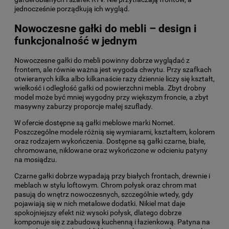
jednocześnie porządkują ich wygląd.
Nowoczesne gałki do mebli – design i
funkcjonalność w jednym
Nowoczesne gałki do mebli powinny dobrze wyglądać z
frontem, ale równie ważna jest wygoda chwytu. Przy szafkach
otwieranych kilka albo kilkanaście razy dziennie liczy się kształt,
wielkość i odległość gałki od powierzchni mebla. Zbyt drobny
model może być mniej wygodny przy większym froncie, a zbyt
masywny zaburzy proporcje małej szuflady.
W ofercie dostępne są gałki meblowe marki Nomet.
Poszczególne modele różnią się wymiarami, kształtem, kolorem
oraz rodzajem wykończenia. Dostępne są gałki czarne, białe,
chromowane, niklowane oraz wykończone w odcieniu patyny
na mosiądzu.
Czarne gałki dobrze wypadają przy białych frontach, drewnie i
meblach w stylu loftowym. Chrom połysk oraz chrom mat
pasują do wnętrz nowoczesnych, szczególnie wtedy, gdy
pojawiają się w nich metalowe dodatki. Nikiel mat daje
spokojniejszy efekt niż wysoki połysk, dlatego dobrze
komponuje się z zabudową kuchenną i łazienkową. Patyna na