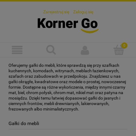
Zarejestruj się
Zaloguj się
Oferujemy gałki do mebli, które sprawdzą się przy szafkach
kuchennych, komodach, witrynach, meblach łazienkowych,
szafach oraz zabudowach w przedpokoju. Znajdziesz u nas
gałki okrągłe, kwadratowe oraz modele o prostej, nowoczesnej
formie. Dostępne są różne wykończenia, między innymi czarny
mat, biel, chrom połysk, chrom mat, nikiel mat oraz patyna na
mosiądzu. Dzięki temu łatwiej dopasować gałki do jasnych i
ciemnych frontów, mebli drewnianych, lakierowanych,
frezowanych albo minimalistycznych.
Gałki do mebli