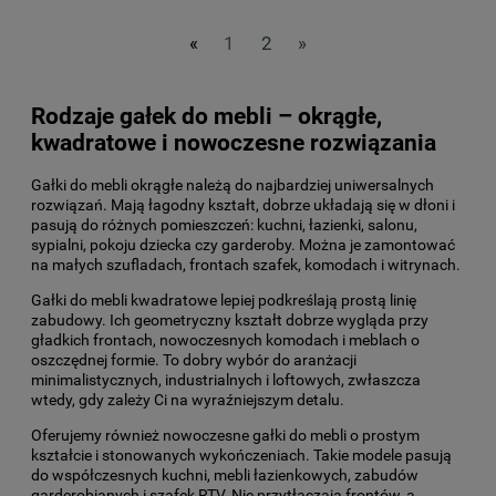
«
1
2
»
Rodzaje gałek do mebli – okrągłe,
kwadratowe i nowoczesne rozwiązania
Gałki do mebli okrągłe należą do najbardziej uniwersalnych
rozwiązań. Mają łagodny kształt, dobrze układają się w dłoni i
pasują do różnych pomieszczeń: kuchni, łazienki, salonu,
sypialni, pokoju dziecka czy garderoby. Można je zamontować
na małych szufladach, frontach szafek, komodach i witrynach.
Gałki do mebli kwadratowe lepiej podkreślają prostą linię
zabudowy. Ich geometryczny kształt dobrze wygląda przy
gładkich frontach, nowoczesnych komodach i meblach o
oszczędnej formie. To dobry wybór do aranżacji
minimalistycznych, industrialnych i loftowych, zwłaszcza
wtedy, gdy zależy Ci na wyraźniejszym detalu.
Oferujemy również nowoczesne gałki do mebli o prostym
kształcie i stonowanych wykończeniach. Takie modele pasują
do współczesnych kuchni, mebli łazienkowych, zabudów
garderobianych i szafek RTV. Nie przytłaczają frontów, a