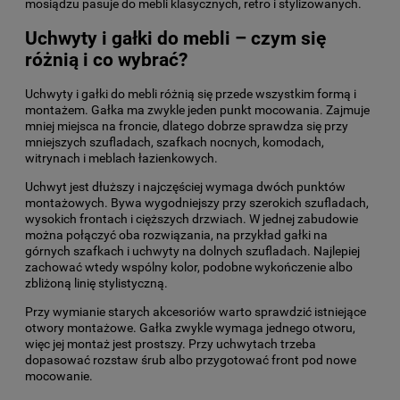
mosiądzu pasuje do mebli klasycznych, retro i stylizowanych.
Uchwyty i gałki do mebli – czym się
różnią i co wybrać?
Uchwyty i gałki do mebli różnią się przede wszystkim formą i
montażem. Gałka ma zwykle jeden punkt mocowania. Zajmuje
mniej miejsca na froncie, dlatego dobrze sprawdza się przy
mniejszych szufladach, szafkach nocnych, komodach,
witrynach i meblach łazienkowych.
Uchwyt jest dłuższy i najczęściej wymaga dwóch punktów
montażowych. Bywa wygodniejszy przy szerokich szufladach,
wysokich frontach i cięższych drzwiach. W jednej zabudowie
można połączyć oba rozwiązania, na przykład gałki na
górnych szafkach i uchwyty na dolnych szufladach. Najlepiej
zachować wtedy wspólny kolor, podobne wykończenie albo
zbliżoną linię stylistyczną.
Przy wymianie starych akcesoriów warto sprawdzić istniejące
otwory montażowe. Gałka zwykle wymaga jednego otworu,
więc jej montaż jest prostszy. Przy uchwytach trzeba
dopasować rozstaw śrub albo przygotować front pod nowe
mocowanie.