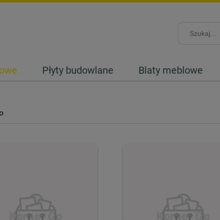
lowe
Płyty budowlane
Blaty meblowe
o