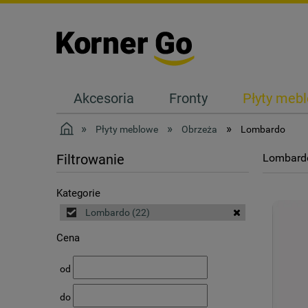
Akcesoria
Fronty
Płyty meb
Kontakt
»
»
»
Płyty meblowe
Obrzeża
Lombardo
Lombard
Filtrowanie
Kategorie
Lombardo
(22)
Cena
od
do