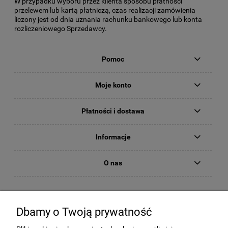
W przypadku wyboru przez klienta sposobu płatności
przelewem lub kartą płatniczą, czas realizacji zamówienia
liczony jest od dnia uznania rachunku bankowego lub konta
rozliczeniowego Sprzedawcy.
Pomoc
Moje konto
Płatności i dostawa
Informacje
O nas
Dbamy o Twoją prywatność