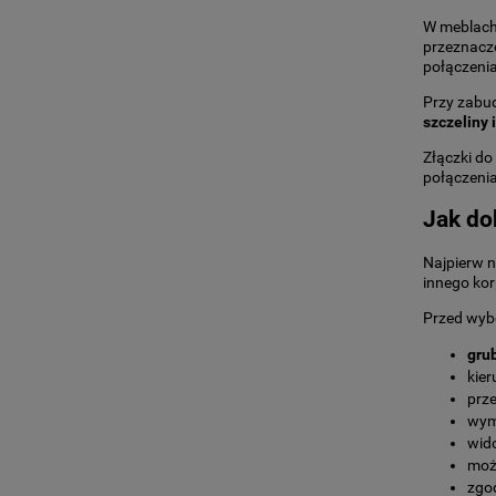
W meblach 
przeznacz
połączeni
Przy zabu
szczeliny 
Złączki do
połączeni
Jak do
Najpierw n
innego kor
Przed wyb
grub
kier
prz
wym
wid
moż
zgo