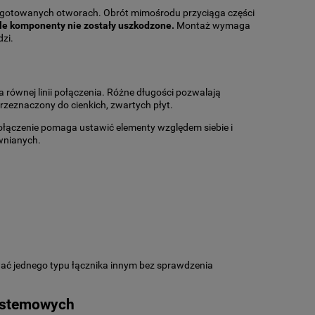
gotowanych otworach. Obrót mimośrodu przyciąga części
le komponenty nie zostały uszkodzone.
Montaż wymaga
zi.
 równej linii połączenia. Różne długości pozwalają
zeznaczony do cienkich, zwartych płyt.
ołączenie pomaga ustawić elementy względem siebie i
ewnianych.
ć jednego typu łącznika innym bez sprawdzenia
systemowych