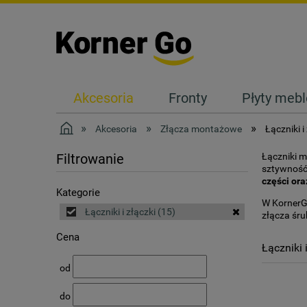
Akcesoria
Fronty
Płyty meb
Kontakt
»
»
»
Akcesoria
Złącza montażowe
Łączniki i
Łączniki m
Filtrowanie
sztywność 
części ora
Kategorie
W KornerGo
Łączniki i złączki
(15)
złącza śru
Cena
Łączniki 
od
do