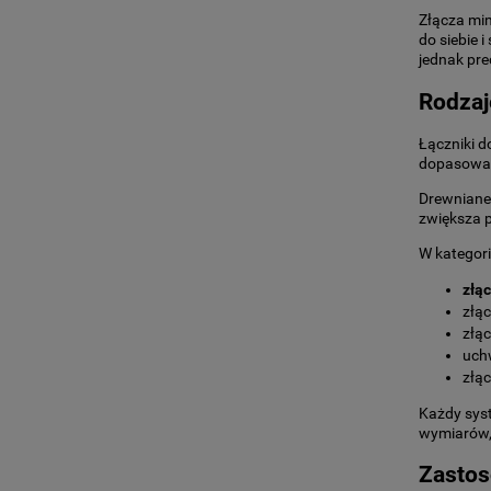
Złącza mi
do siebie i
jednak pre
Rodzaj
Łączniki d
dopasować
Drewniane 
zwiększa p
W kategori
złą
złąc
złąc
uch
złąc
Każdy sys
wymiarów,
Zastos