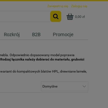
Zarejestruj się
Zaloguj się
0,00 zł
Rozkrój
B2B
Promocje
ci mebla. Odpowiednio dopasowany model poprawia
.
Rodzaj łącznika należy dobierać do materiału, grubości
m, wariant do kompaktowych blatów HPL, drewniane lamele,