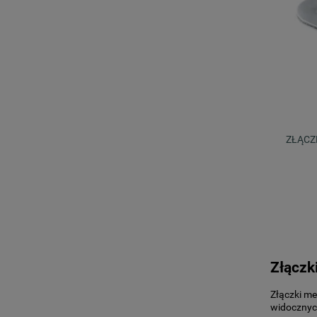
ZŁĄCZ
Złączk
Złączki me
widocznyc