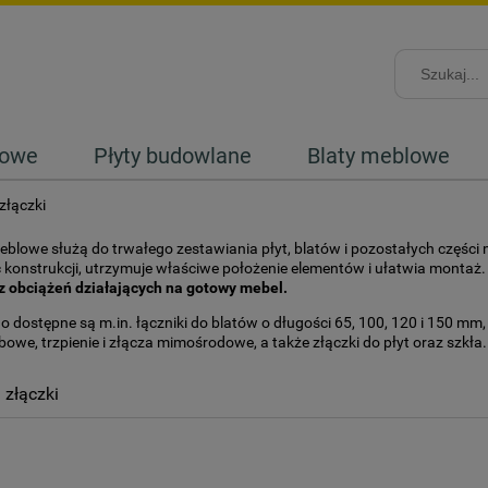
lowe
Płyty budowlane
Blaty meblowe
 złączki
eblowe służą do trwałego zestawiania płyt, blatów i pozostałych częś
konstrukcji, utrzymuje właściwe położenie elementów i ułatwia montaż
z obciążeń działających na gotowy mebel.
 dostępne są m.in. łączniki do blatów o długości 65, 100, 120 i 150 m
bowe, trzpienie i złącza mimośrodowe, a także złączki do płyt oraz szkła.
i złączki