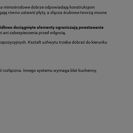
łącza mimośrodowe dobrze odpowiadają konstrukcjom
gają równo ustawić płyty, a złącza śrubowe tworzą mocne
idłowo dociągnięte elementy ograniczają powstawanie
zi ani zabezpieczenia przed wilgocią.
h ekspozycyjnych. Kształt uchwytu trzeba dobrać do kierunku
stać rozłączna. Innego systemu wymaga blat kuchenny,