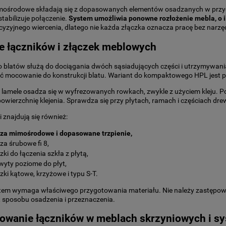
mośrodowe składają się z dopasowanych elementów osadzanych w przy
 stabilizuje połączenie.
System umożliwia ponowne rozłożenie mebla, o i
cyzyjnego wiercenia, dlatego nie każda złączka oznacza pracę bez narzęd
e łączników i złączek meblowych
o blatów służą do dociągania dwóch sąsiadujących części i utrzymywania
 mocowanie do konstrukcji blatu. Wariant do kompaktowego HPL jest pr
lamele osadza się w wyfrezowanych rowkach, zwykle z użyciem kleju. P
owierzchnię klejenia. Sprawdza się przy płytach, ramach i częściach dr
i znajdują się również:
cza mimośrodowe i dopasowane trzpienie,
za śrubowe fi 8,
zki do łączenia szkła z płytą,
wyty poziome do płyt,
zki kątowe, krzyżowe i typu S-T.
tem wymaga właściwego przygotowania materiału. Nie należy zastępowa
 sposobu osadzenia i przeznaczenia.
owanie łączników w meblach skrzyniowych i 