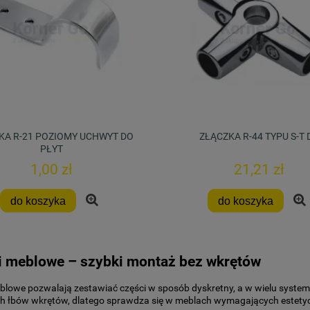
KA R-21 POZIOMY UCHWYT DO
ZŁĄCZKA R-44 TYPU S-T 
PŁYT
1,00 zł
21,21 zł
do koszyka
do koszyka
i meblowe – szybki montaż bez wkrętów
blowe pozwalają zestawiać części w sposób dyskretny, a w wielu system
h łbów wkrętów, dlatego sprawdza się w meblach wymagających estety