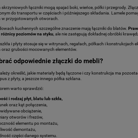
skrzyniowych łączniki mogą spajać boki, wieńce, półki i przegrody. Z
onym do transportu w częściach i późniejszego składania. Lamele poma
a w przygotowanych otworach.
dowach kuchennych szczególne znaczenie mają łączniki do blatów.
Praw
i różnicy poziomów na styku
, ale nie zastępują dokładnej obróbki krawęd
 szkła i płyty stosuje się w witrynach, regałach, półkach i konstrukcjac
a oraz grubości mocowanych elementów.
brać odpowiednie złączki do mebli?
ależy określić, jakie materiały będą łączone i czy konstrukcja ma pozo
pus z płyty, a jeszcze innego półka szklana.
orem warto sprawdzić:
ość i rodzaj płyt, blatu lub szkła,
unek oraz kąt połączenia,
ewidywane obciążenie,
iary otworów i frezów,
oczność elementu po montażu,
liwość demontażu,
dność części danego systemu.