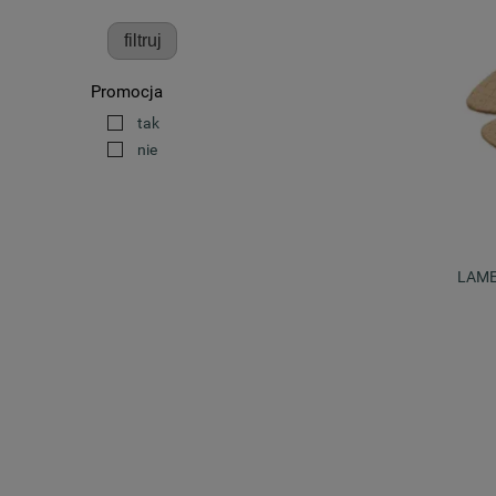
filtruj
Promocja
tak
nie
LAME