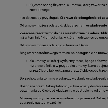
B) jesteś osobą fizyczną, a umowa, którą zawarłeś z
zawodowego
- co do zasady przysługuje Ci
prawo do odstąpienia od zaw
Od umowy możesz odstąpić, składając nam
oświadczenie 
Zwracaną rzecz zwróć do nas niezwłocznie na adres Oddz
niż w terminie 14 dni od dnia, w którym odstąpiłeś od umow
Od umowy możesz odstąpić w terminie
14 dni
.
Bieg czternastodniowego terminu na odstąpienie od umowy
dla umowy, w której wydajemy rzecz, będąc zobowiąz
niż przewoźnik, a w przypadku umowy, która obejmuje
przez Ciebie
lub wskazaną przez Ciebie osobę trzeci
Do zachowania terminu wystarczy wysłanie oświadczenia 
Dokonane przez Ciebie płatności, w tym koszty dostarczeni
otrzymania od Ciebie oświadczenia o odstąpieniu od umow
Możemy wstrzymać się ze zwrotem otrzymanej od Ciebie płat
zdarzenie nastąpi wcześniej.