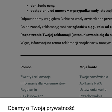
obniżeniu ceny,
odstąpieniu od umowy – w przypadku wady istotnej
Odpowiadamy względem Ciebie za wady stwierdzone przed
Co do zasady reklamację możesz
zgłosić w ciągu roku od
Rozpatrzenie Twojej reklamacji (ustosunkowanie się do n
Więcej informacji na temat reklamacji znajdziesz w naszym
Pomoc
Moje konto
Zwroty i reklamacje
Twoje zamówienia
Informacje dla konsumentów
Aplikacja PWA
Regulamin
Ustawienia konta
Jak kupować?
Przechowalnia
Dbamy o Twoją prywatność