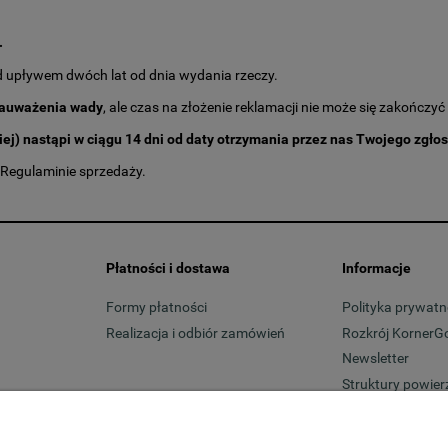
.
 upływem dwóch lat od dnia wydania rzeczy.
 zauważenia wady
, ale czas na złożenie reklamacji nie może się zakońc
iej) nastąpi w ciągu 14 dni od daty otrzymania przez nas Twojego zgło
 Regulaminie sprzedaży.
Płatności i dostawa
Informacje
Formy płatności
Polityka prywatn
Realizacja i odbiór zamówień
Rozkrój KornerG
Newsletter
Struktury powier
Dostawcy