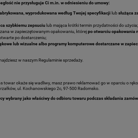
egłość nie przysługuje Ci m.in. w odniesieniu do umowy:
fabrykowana, wyprodukowana według Twojej specyfikacji
lub
służąca z
ąca szybkiemu zepsuciu
lub mająca krótki termin przydatności do użycia;
rczana w zapieczętowanym opakowaniu, której
po otwarciu opakowania n
 otwarte po dostarczeniu;
iękowe lub wizualne albo programy komputerowe dostarczane w zapi
najdziesz w naszym Regulaminie sprzedaży.
 towar okaże się wadliwy, masz prawo reklamować go w oparciu o rękojm
Strzałków, ul. Kochanowskiego 2c, 97-500 Radomsko.
wcy wybrany jako właściwy do odbioru towaru podczas składania zamów