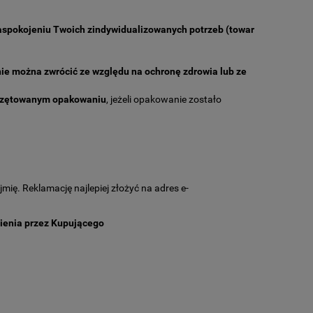
aspokojeniu Twoich zindywidualizowanych potrzeb (towar
ie można zwrócić ze względu na ochronę zdrowia lub ze
eczętowanym opakowaniu
, jeżeli opakowanie zostało
ię. Reklamację najlepiej złożyć na adres e-
ienia przez Kupującego