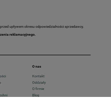
zyć przed upływem okresu odpowiedzialności sprzedawcy.
szenia reklamacyjnego.
O nas
ości
Kontakt
o
Oddziały
O firmie
zchni
Blog