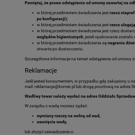
Pamiętaj, że prawo odstąpienia od umowy zawartej na odl
w której przedmiotem świadczenia jest
rzecz niepre
po konfiguracji)
;
w której przedmiotem świadczenia jest
rzecz ulegaj
w której przedmiotem świadczenia jest rzecz dosta
względów higienicznych
, jeżeli opakowanie zostało
w której przedmiotem świadczenia są
nagrania dźw
otwarte po dostarczeniu.
Szczegółowe informacje na temat odstąpienia od umowy z
Reklamacje
Jeśli jesteś konsumentem, w przypadku gdy zakupiony u nas
mail: reklamacja@korner.pl lub drogą pocztową na adres 
Wadliwy towar należy wysłać na adres Oddziału Sprzeda
W związku z wadą możesz żądać:
wymiany rzeczy na wolną od wad,
usunięcia wady,
lub złożyć oświadczenie o: