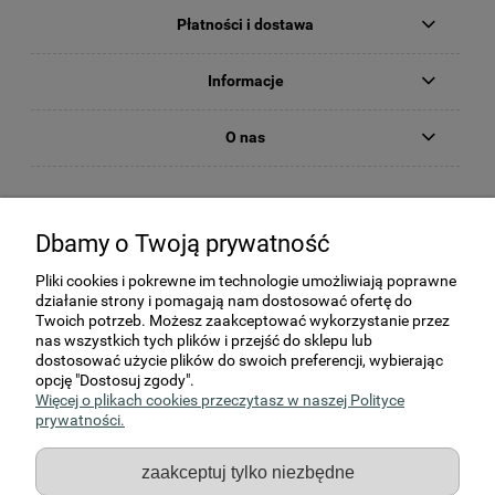
Płatności i dostawa
Informacje
O nas
Dbamy o Twoją prywatność
Pliki cookies i pokrewne im technologie umożliwiają poprawne
działanie strony i pomagają nam dostosować ofertę do
Twoich potrzeb. Możesz zaakceptować wykorzystanie przez
nas wszystkich tych plików i przejść do sklepu lub
dostosować użycie plików do swoich preferencji, wybierając
KORNER Sp. z o.o., Strzałków, ul Kochanowskiego 2c, 97-500
opcję "Dostosuj zgody".
Radomsko
Więcej o plikach cookies przeczytasz w naszej Polityce
NIP: 772-19-66-570, REGON: 590740518, KRS 0000059842
prywatności.
Kapitał zakładowy: 3 605 000,- zł
zaakceptuj tylko niezbędne