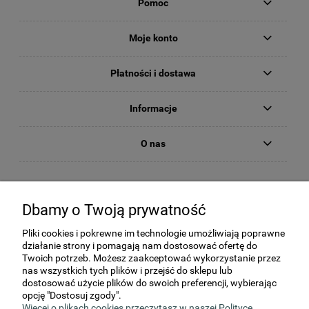
Pomoc
Moje konto
Płatności i dostawa
Informacje
O nas
Dbamy o Twoją prywatność
Pliki cookies i pokrewne im technologie umożliwiają poprawne
działanie strony i pomagają nam dostosować ofertę do
Twoich potrzeb. Możesz zaakceptować wykorzystanie przez
nas wszystkich tych plików i przejść do sklepu lub
dostosować użycie plików do swoich preferencji, wybierając
KORNER Sp. z o.o., Strzałków, ul Kochanowskiego 2c, 97-500
opcję "Dostosuj zgody".
Radomsko
Więcej o plikach cookies przeczytasz w naszej Polityce