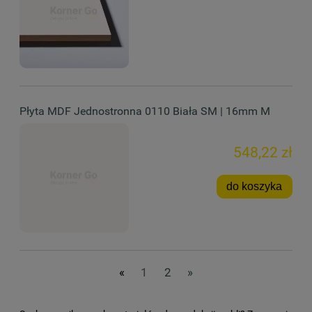
Płyta MDF Jednostronna 0110 Biała SM | 16mm M
548,22 zł
do koszyka
«
1
2
»