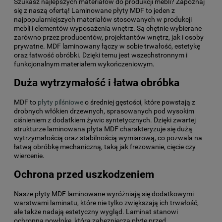
Szukasz najlepszych materiałów do produkcji mebli? Zapoznaj
się z naszą ofertą! Laminowane płyty MDF to jeden z
najpopularniejszych materiałów stosowanych w produkcji
mebli i elementów wyposażenia wnętrz. Są chętnie wybierane
zarówno przez producentów, projektantów wnętrz, jak i osoby
prywatne. MDF laminowany łączy w sobie trwałość, estetykę
oraz łatwość obróbki. Dzięki temu jest wszechstronnym i
funkcjonalnym materiałem wykończeniowym.
Duża wytrzymałość i łatwa obróbka
MDF to
płyty pilśniowe
o średniej gęstości, które powstają z
drobnych włókien drzewnych, sprasowanych pod wysokim
ciśnieniem z dodatkiem żywic syntetycznych. Dzięki zwartej
strukturze laminowana płyta MDF charakteryzuje się dużą
wytrzymałością oraz stabilnością wymiarową, co pozwala na
łatwą obróbkę mechaniczną, taką jak frezowanie, cięcie czy
wiercenie.
Ochrona przed uszkodzeniem
Nasze płyty MDF laminowane wyróżniają się dodatkowymi
warstwami laminatu, które nie tylko zwiększają ich trwałość,
ale także nadają estetyczny wygląd. Laminat stanowi
ochronną powłokę, która zabezpiecza płytę przed