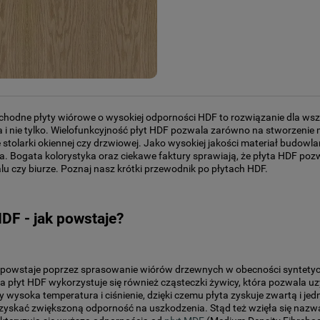
odne płyty wiórowe o wysokiej odporności HDF to rozwiązanie dla wszy
 i nie tylko. Wielofunkcyjność płyt HDF pozwala zarówno na stworzenie 
stolarki okiennej czy drzwiowej. Jako wysokiej jakości materiał budowl
. Bogata kolorystyka oraz ciekawe faktury sprawiają, że płyta HDF po
lu czy biurze. Poznaj nasz krótki przewodnik po płytach HDF.
HDF - jak powstaje?
powstaje poprzez sprasowanie wiórów drzewnych w obecności syntetyczn
 płyt HDF wykorzystuje się również cząsteczki żywicy, która pozwala 
 wysoka temperatura i ciśnienie, dzięki czemu płyta zyskuje zwartą i jed
yskać zwiększoną odporność na uszkodzenia. Stąd też wzięła się nazwa pł