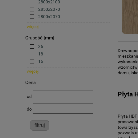
2800x2100
2850x2070
2800x2070
więcej
Grubość [mm]
36
Drewnopoch
18
mieszkania
16
wykonanie 
wzornictwa
więcej
domu, loka
Cena
Płyta 
od
do
Płyta HDF 
prasowania
filtruj
towarzyszy
pozwala uz