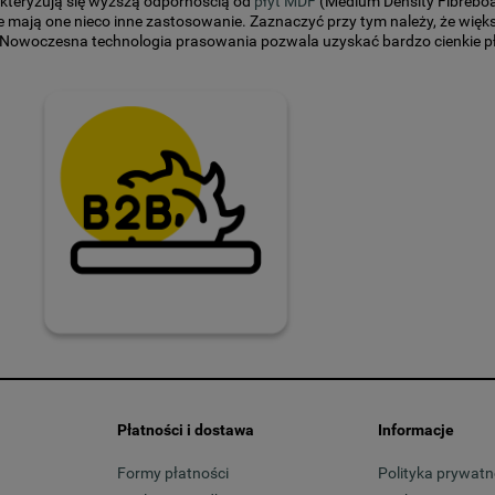
kteryzują się wyższą odpornością od
płyt MDF
(Medium Density Fibreboa
e mają one nieco inne zastosowanie. Zaznaczyć przy tym należy, że więk
. Nowoczesna technologia prasowania pozwala uzyskać bardzo cienkie 
.
łyt HDF - wytrzymałość i wysoka estetyka
mnianymi zaletami dotyczącymi wyjątkowej trwałości, płyta HDF 3 mm 
m materiałem montażowym. Można ją profilować, frezować i nawiercać.
w sypialni. Wysoka estetyka i ciekawe tekstury pozwalają na tworzenie 
salonu. Płyta HDF 3 mm powlekana dekoracyjnym laminatem imitującym s
orystycznej, dzięki czemu przy jej pomocy możemy wyczarować garderob
ie niemal w każdym pomieszczeniu - a co ważne - wykazuje izolację ak
kazane (na przykład w pokoju dziecięcym).
anie płyt HDF do produkcji mebli
Płatności i dostawa
Informacje
 są szeroko wykorzystywane w przemyśle meblarskim do produkcji
front
Formy płatności
Polityka prywatn
rzeprowadzenie różnorodnych prac reparacyjnych starych, zużytyczh bą