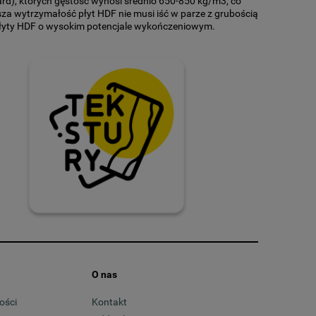
rd), których gęstość wynosi średnio 650-850 kg/m3, co
sza wytrzymałość płyt HDF nie musi iść w parze z grubością
płyty HDF o wysokim potencjale wykończeniowym.
może być poddawana obróbce, co czyni ją bardzo
 Płyta HDF na wymiar może przykładowo służyć jako
paneli czy lameli ściennych, które będą doskonałą ozdobą
trukturę drewna czy kamienia oferowana jest w bogatej
ę swoich marzeń. Płyta HDF na wymiar znajdzie swoje
ustyczną, co pozwala na wytłumienie dźwięków tam, gdzie
O nas
ów
, a także do produkcji drzwi. Cienka płyta HDF umożliwia
ości
Kontakt
dź uszkodzonych mebli. Płyta HDF może służyć do