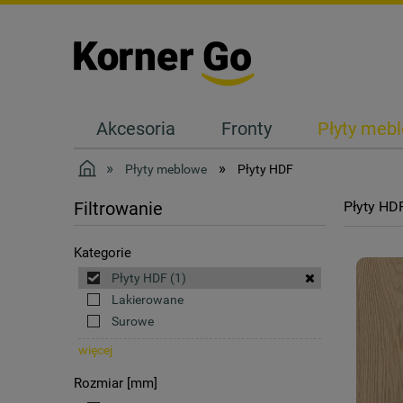
Akcesoria
Fronty
Płyty meb
Kontakt
»
»
Płyty meblowe
Płyty HDF
Płyty HD
Filtrowanie
Kategorie
Płyty HDF
(1)
Lakierowane
Surowe
więcej
Rozmiar [mm]