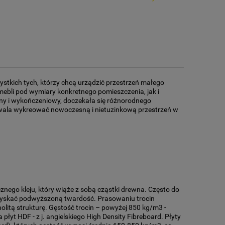
stkich tych, którzy chcą urządzić przestrzeń małego
mebli pod wymiary konkretnego pomieszczenia, jak i
any i wykończeniowy, doczekała się różnorodnego
zwala wykreować nowoczesną i nietuzinkową przestrzeń w
ego kleju, który wiąże z sobą cząstki drewna. Często do
uzyskać podwyższoną twardość. Prasowaniu trocin
nolitą strukturę. Gęstość trocin – powyżej 850 kg/m3 -
yt HDF - z j. angielskiego High Density Fibreboard. Płyty