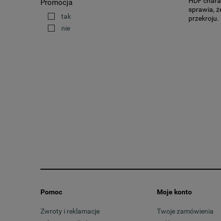
HDF chara
Promocja
sprawia, ż
tak
przekroju
nie
.
Zalety p
Poza wspo
wdzięczny
wezgłowie 
biura czy 
gamie kol
zastosowan
jest to ws
Zastosow
Pomoc
Moje konto
Płyty HDF
Zwroty i reklamacje
Twoje zamówienia
również p