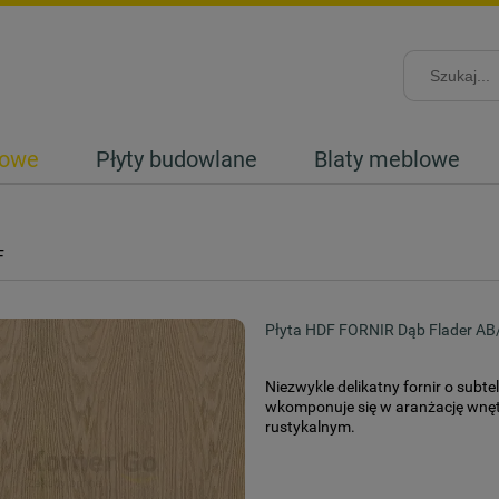
lowe
Płyty budowlane
Blaty meblowe
F
Płyta HDF FORNIR Dąb Flader A
Niezwykle delikatny fornir o subte
wkomponuje się w aranżację wnętr
rustykalnym.