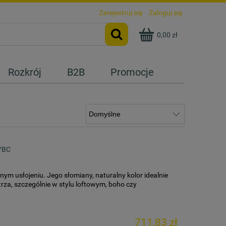
Zarejestruj się
Zaloguj się
0,00 zł
Rozkrój
B2B
Promocje
B/BC
lnym usłojeniu. Jego słomiany, naturalny kolor idealnie
za, szczególnie w stylu loftowym, boho czy
711,83 zł