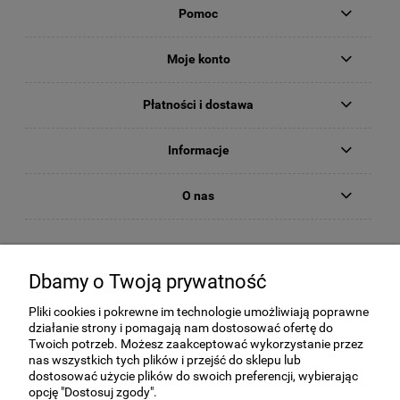
Pomoc
Moje konto
Płatności i dostawa
Informacje
O nas
Dbamy o Twoją prywatność
Pliki cookies i pokrewne im technologie umożliwiają poprawne
działanie strony i pomagają nam dostosować ofertę do
Twoich potrzeb. Możesz zaakceptować wykorzystanie przez
nas wszystkich tych plików i przejść do sklepu lub
dostosować użycie plików do swoich preferencji, wybierając
KORNER Sp. z o.o., Strzałków, ul Kochanowskiego 2c, 97-500
opcję "Dostosuj zgody".
Radomsko