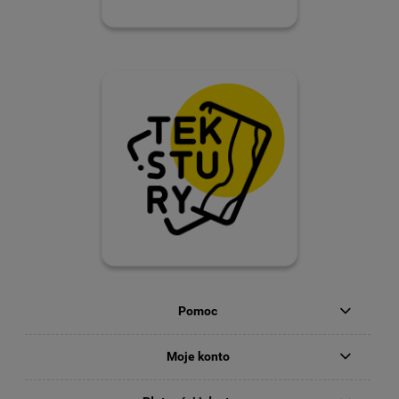
Obrzeże płyty meblowej jest trwale zespolone z krawędzią
mebli i nie wymaga naprawy ani wymiany przez długi czas.
Wszystko to sprawia, że obrzeża meblowe są niezwykle
estetyczne i ekonomiczne podczas eksploatacji domu.
.
Obrzeża płyt meblowych
Obrzeże płyty meblowej jest odporne na wiele czynników
zewnętrznych, które są obecne w domach i mieszkaniach.
Wśród nich warto wymienić środki chemiczne stosowane w
kuchni lub łazience, z którymi czasowy kontakt jest niemal
niemożliwy do wyeliminowania. Ponadto obrzeże meblowe jest
wytrzymałe i odporne na działanie wilgoci. Nie poddaje się
łatwo uszkodzeniom mechanicznym, w tym zadrapaniu i
ścieraniu. Dzięki temu może być to element wyposażenia
stosowany w każdym pomieszczeniu, bez względu na jego
przeznaczenie.
Specjalne obrzeża melaminowe
Pomoc
Obrzeża meblowe sklepy oferują także w wersji melaminowej,
która wyróżnia się użyciem papieru o dużej gramaturze.
Dodatkowo powierzchnia jest impregnowana i pokrywana
Moje konto
specjalnym lakierem. Dzięki temu obrzeża melaminowe są
szczególnie wytrzymałe i odporne na powstawanie uszkodzeń,
między innymi, rys i pęknięć. Materiał łatwo przywiera do