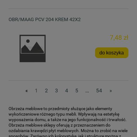
OBR/MAAG PCV 204 KREM 42X2
7,48 zł
do koszyka
«
1
2
3
4
5
...
54
»
Obrzeża meblowe to przedmioty służące jako elementy
wykończeniowe różnego typu mebli. Wpływają na estetykę
wyposażenia domu, a także na jego funkcjonalność i trwałość.
Obrzeża meblowe sklepy oferują z przeznaczeniem do
ozdabiania krawędzi płyt meblowych. Można to zrobić na wiele
sposobów. Zarówno ich kolorystykę, jak i strukturę można z