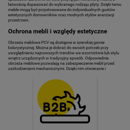
łatwością dopasować do wybranego rodzaju płyty. Dzięki temu
meble mogą być przystosowane do indywidualnych gustów
estetycznych domowników oraz modnych stylów aranżacji
przestrzeni.
Ochrona mebli i względy estetyczne
Obrzeża meblowe PCV są dostępne w szerokiej gamie
kolorystycznej. Można je dobrać do swoich potrzeb przy
uwzględnieniu najnowszych trendów we wzornictwie lub stylu
wnętrz urządzonych w tradycyjny sposób. Odpowiednie
obrzeża meblowe pozwalają na zabezpieczenie mebli przed
uszkodzeniami mechanicznymi. Dzięki nim otwieranie i
.
zamykanie szafek może przebiegać ciszej, a poszczególne
odmiany mogą mieć nietypowe wzory lub imitować popularne
gatunki drewna.
Trwałe obrzeża meblowe
Obrzeże meblowe jest łatwe w montażu. Jest to element, który
nie wymaga zachowania szczególnych środków ostrożności
oraz używania substancji chemicznych do utrzymania w
czystości. W praktyce do czyszczenia wystarczy nawilżona
szmatka z niewielkim dodatkiem płynu do mycia naczyń.