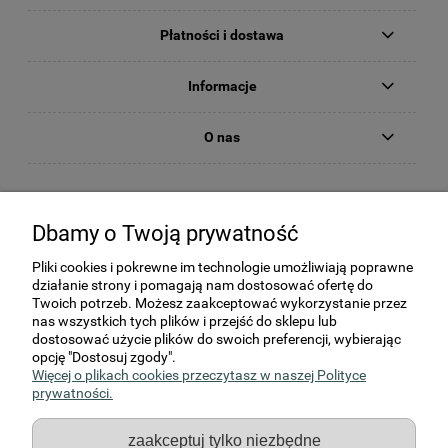
Płatności i dostawa
Informacje
O nas
Dbamy o Twoją prywatność
Pliki cookies i pokrewne im technologie umożliwiają poprawne
działanie strony i pomagają nam dostosować ofertę do
Twoich potrzeb. Możesz zaakceptować wykorzystanie przez
nas wszystkich tych plików i przejść do sklepu lub
dostosować użycie plików do swoich preferencji, wybierając
KORNER Sp. z o.o., Strzałków, ul Kochanowskiego 2c, 97-500
opcję "Dostosuj zgody".
Radomsko
Więcej o plikach cookies przeczytasz w naszej Polityce
NIP: 772-19-66-570, REGON: 590740518, KRS 0000059842
prywatności.
Kapitał zakładowy: 3 605 000,- zł
zaakceptuj tylko niezbędne