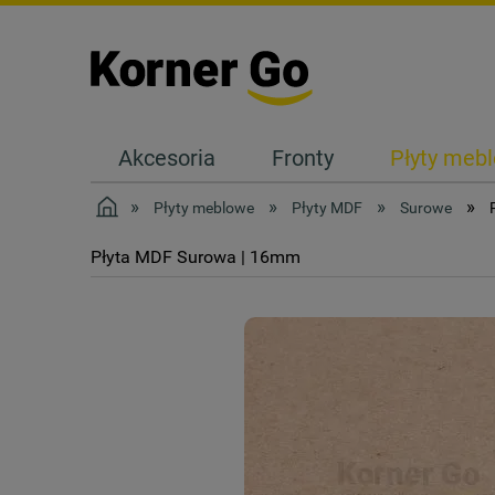
Akcesoria
Fronty
Płyty meb
Kontakt
»
»
»
»
Płyty meblowe
Płyty MDF
Surowe
Płyta MDF Surowa | 16mm