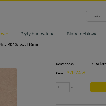
lowe
Płyty budowlane
Blaty meblowe
Płyta MDF Surowa | 16mm
Dostępność:
duża licz
370,74 zł
Cena:
szt.