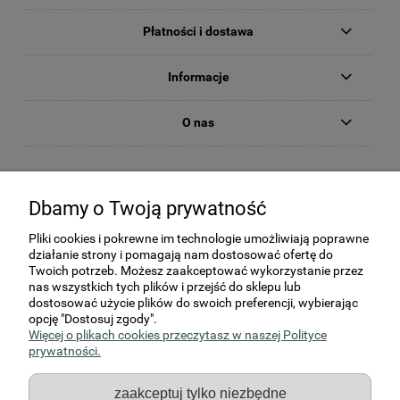
Płatności i dostawa
Informacje
O nas
Dbamy o Twoją prywatność
Pliki cookies i pokrewne im technologie umożliwiają poprawne
działanie strony i pomagają nam dostosować ofertę do
Twoich potrzeb. Możesz zaakceptować wykorzystanie przez
nas wszystkich tych plików i przejść do sklepu lub
dostosować użycie plików do swoich preferencji, wybierając
KORNER Sp. z o.o., Strzałków, ul Kochanowskiego 2c, 97-500
opcję "Dostosuj zgody".
Radomsko
Więcej o plikach cookies przeczytasz w naszej Polityce
NIP: 772-19-66-570, REGON: 590740518, KRS 0000059842
prywatności.
Kapitał zakładowy: 3 605 000,- zł
zaakceptuj tylko niezbędne