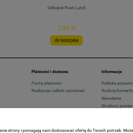
Odbojnik Push Latch
7,90 zł
do koszyka
Płatności i dostawa
Informacje
Formy płatności
Polityka prywatn
Realizacja i odbiór zamówień
Rozkrój KornerG
Newsletter
Struktury powier
Dostawcy
ałanie strony i pomagają nam dostosować ofertę do Twoich potrzeb. Moż