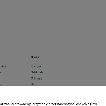
O nas
ości
Kontakt
o
Oddziały
O firmie
zchni
Blog
esz zaakceptować wykorzystanie przez nas wszystkich tych plików i