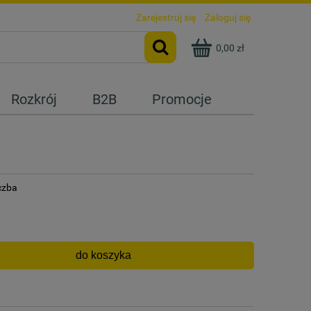
Zarejestruj się
Zaloguj się
0,00 zł
Rozkrój
B2B
Promocje
iczba
do koszyka