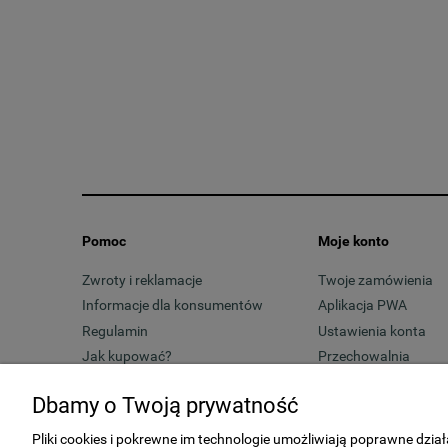
Pomoc
Moje konto
Zwroty i reklamacje
Twoje zamówienia
Informacje dla konsumentów
Aplikacja PWA
Regulamin
Ustawienia konta
Jak kupować?
Przechowalnia
Dbamy o Twoją prywatność
Pliki cookies i pokrewne im technologie umożliwiają poprawne dzi