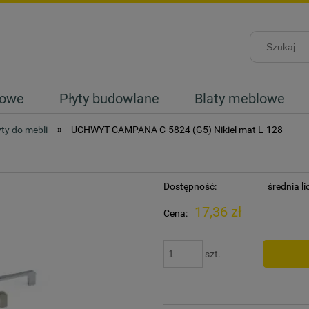
lowe
Płyty budowlane
Blaty meblowe
»
ty do mebli
UCHWYT CAMPANA C-5824 (G5) Nikiel mat L-128
Dostępność:
średnia l
17,36 zł
Cena:
szt.